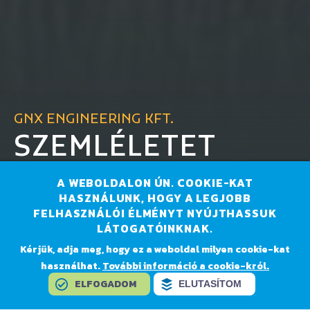
GNX ENGINEERING KFT.
SZEMLÉLETET
FORMÁLUNK,
A WEBOLDALON ÚN. COOKIE-KAT
HASZNÁLUNK, HOGY A LEGJOBB
A JÖVŐT
FELHASZNÁLÓI ÉLMÉNYT NYÚJTHASSUK
LÁTOGATÓINKNAK.
TERVEZZÜK.
Kérjük, adja meg, hogy ez a weboldal milyen cookie-kat
használhat.
További információ a cookie-król.
ELFOGADOM
ELUTASÍTOM