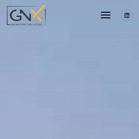
Ugrás
Menu
a
tartalomra
Főoldal
Termékek
Kapcsolat
Referenciák