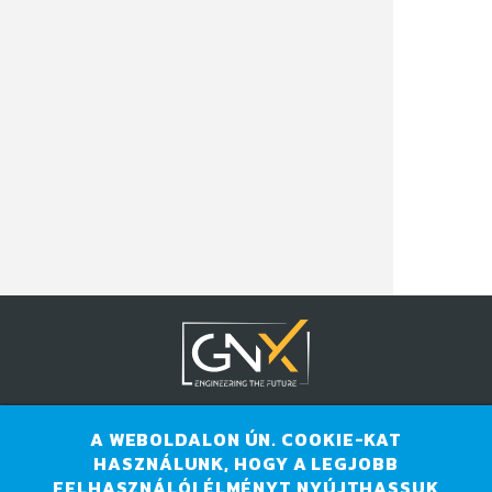
A WEBOLDALON ÚN. COOKIE-KAT
HASZNÁLUNK, HOGY A LEGJOBB
FELHASZNÁLÓI ÉLMÉNYT NYÚJTHASSUK